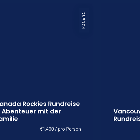
KANADA
reise
 Person
Tage
details
anada Rockies Rundreise
 Abenteuer mit der
Vancouv
amilie
Rundrei
€1.490 / pro Person