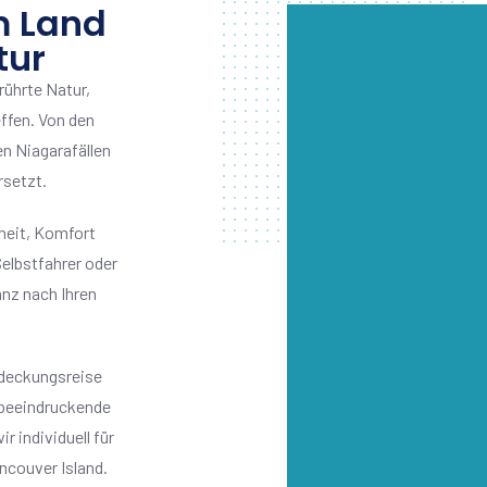
m Land
tur
rührte Natur,
ffen. Von den
n Niagarafällen
rsetzt.
eiheit, Komfort
elbstfahrer oder
nz nach Ihren
ntdeckungsreise
 beeindruckende
r individuell für
ncouver Island.