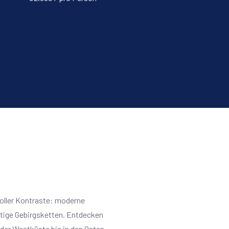
voller Kontraste: moderne
htige Gebirgsketten. Entdecken
 der Westküste bis in den Osten