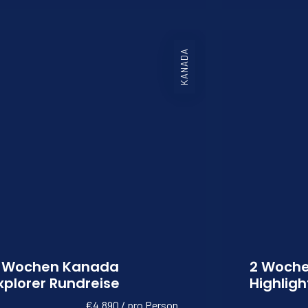
KANADA
nada
reise
 Person
tage
details
 Wochen Kanada
2 Woch
xplorer Rundreise
Highligh
€4.890 / pro Person