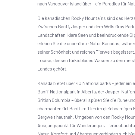
nach Vancouver Island über – ein Paradies für N
Die kanadischen Rocky Mountains sind das Herzs
Zwischen Banff, Jasper und dem Wells Gray Park
Landschaften, klare Seen und beeindruckende Gip
erleben Sie die unberührte Natur Kanadas, währe
seiner Schönheit und reichen Tierwelt begeistert.
Louise, dessen türkisblaues Wasser zu den meis
Landes gehört.
Kanada bietet über 40 Nationalparks – jeder ein 
Banff Nationalpark in Alberta, der Jasper-Nationa
British Columbia – überall spüren Sie die Ruhe un
charmanten Ort Banff, mitten im gleichnamigen N
Bergwelt hautnah. Umgeben von den Rocky Mounta
Ausgangspunkt für Wanderungen, Tierbeobachtun
Natur. Komfort und Abenteuer verbinden sich hier 