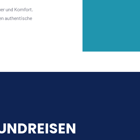
uer und Komfort.
en authentische
UNDREISEN