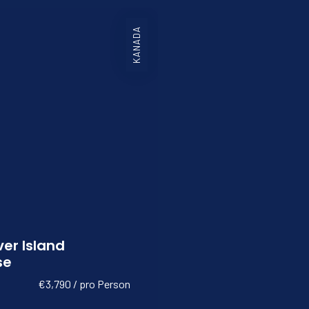
KANADA
er Island
se
€3,790 / pro Person