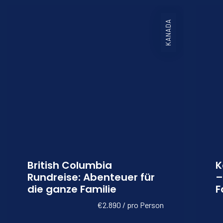
KANADA
 Rundreise –
Vancouver Island Rund
t der Familie
€3,790 / pro
€1.490 / pro Person
Kanada
13 
12 Tage
9.5 Superb
Reise
Reisedetails
British Columbia
K
Rundreise: Abenteuer für
–
die ganze Familie
F
€2.890 / pro Person