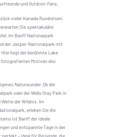
aturfreunde und Outdoor-Fans.
tück vieler Kanada Rundreisen.
 erwarten Sie spektakuläre
fel. Im Banff Nationalpark
nd der Jasper-Nationalpark mit
 Hier liegt der berühmte Lake
tfotografierten Motiven des
eigenes Naturwunder. Ob der
lpark oder der Wells Gray Park in
d Weite der Wildnis. Im
ationalpark, erleben Sie die
ins ist Banff der ideale
gen und entspannte Tage in der
perfekt – ideal für Reisende, die