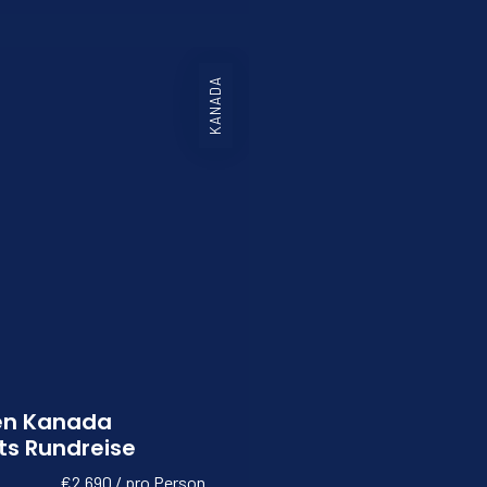
KANADA
en Kanada
ts Rundreise
€2.690 / pro Person