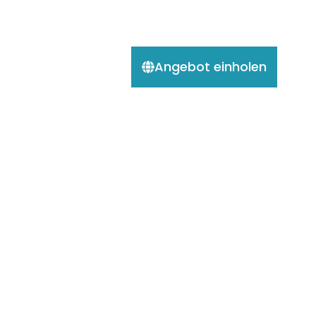
Angebot einholen
10 Tage Ecuadorr
Mietwagenreise
10 Tage / 9 Nächte
Gruppe: Individuell
Ecuador
9.5 Superb