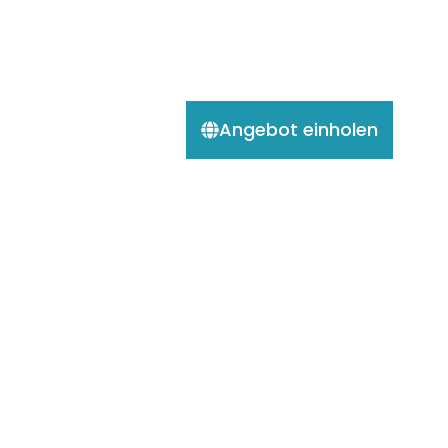
Angebot einholen
2 Wochen Argentinien Chile
Rundreise
15 Tage / 18 Nächte
Gruppe: Individuell
Argentinien
und
Chile
9.5 Superb