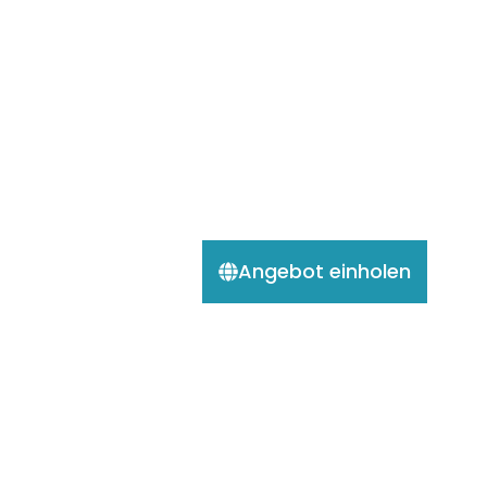
Angebot einholen
Das Reich des Wassers
11 Tage / 9 Nächte
Gruppe: Individuell