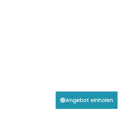
Angebot einholen
4 Wochen Kolumbien Ferne
Welten Rundreise