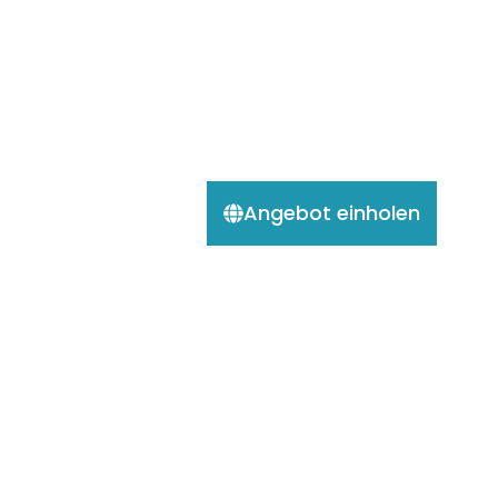
Angebot einholen
Geführte 3 Wochen
Kolumbien Explorer Rundreise
22 Tage / 21 Nächte
Gruppe: Individuell