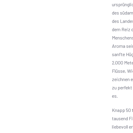
ursprüngli
des südame
des Landes
dem Reiz d
Menschens
Aroma sei
sanfte Hüg
2.000 Mete
Flüsse, Wi
zeichnen e
zu perfekt
es.
Knapp 50 t
tausend Fi
liebevoll 