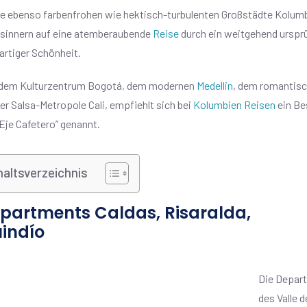
ie ebenso farbenfrohen wie hektisch-turbulenten Großstädte Kolumbi
sinnern auf eine atemberaubende
Reise
durch ein weitgehend ursprü
artiger Schönheit.
dem Kulturzentrum Bogotá, dem modernen
Medellin
, dem romantisc
er Salsa-Metropole Cali, empfiehlt sich bei
Kolumbien Reisen
ein Be
Eje Cafetero” genannt.
haltsverzeichnis
partments Caldas, Risaralda,
indío
Die Depart
des Valle 