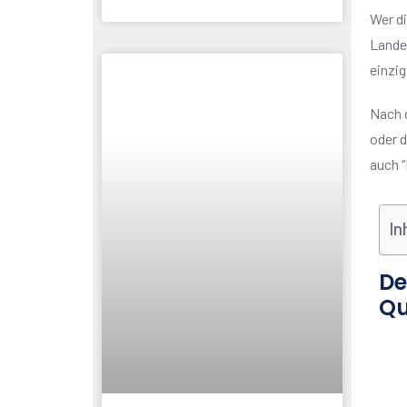
Wer d
Lande
einzig
Nach 
oder d
auch “
In
De
Qu