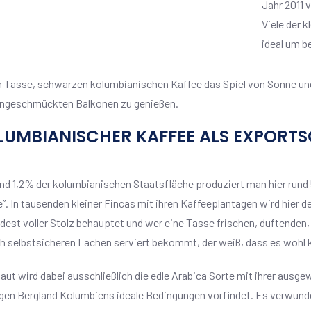
Jahr 2011 
Viele der 
ideal um be
n Tasse, schwarzen kolumbianischen Kaffee das Spiel von Sonne und
ngeschmückten Balkonen zu genießen.
LUMBIANISCHER KAFFEE ALS EXPORT
und 1,2% der kolumbianischen Staatsfläche produziert man hier run
”. In tausenden kleiner Fincas mit ihren Kaffeeplantagen wird hier 
dest voller Stolz behauptet und wer eine Tasse frischen, duftenden
ch selbstsicheren Lachen serviert bekommt, der weiß, dass es wohl k
aut wird dabei ausschließlich die edle Arabica Sorte mit ihrer aus
gen Bergland Kolumbiens ideale Bedingungen vorfindet. Es verwunde