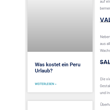
auf ei
bemer
VA
Neben 
aus al
Wachs
SA
Was kostet ein Peru
Urlaub?
Die vi
WEITERLESEN »
Gestal
und in
Überha