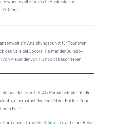
 oder wundervoll renovierte Haciendas mit
die Sinne.
flanzenwelt ein Anziehungspunkt für Touristen
uch des Valle del Cocora, Heimat der Quindio-
01 von Alexander von Humboldt beschrieben.
t dieses Gebietes bei. Als Paradebeispiel für die
 Salento, einem Aushängeschild der Kaffee-Zone
baren Flair.
r Dörfer und attraktive
Städte
, die auf einer Reise