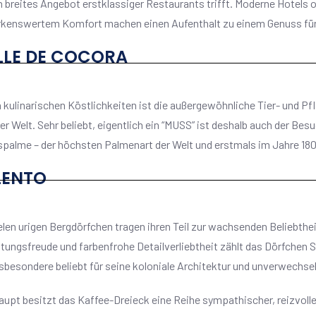
n breites Angebot erstklassiger Restaurants trifft. Moderne Hotels
kenswertem Komfort machen einen Aufenthalt zu einem Genuss für 
LLE DE COCORA
kulinarischen Köstlichkeiten ist die außergewöhnliche Tier- und P
ler Welt. Sehr beliebt, eigentlich ein “MUSS” ist deshalb auch der Bes
palme – der höchsten Palmenart der Welt und erstmals im Jahre 18
LENTO
elen urigen Bergdörfchen tragen ihren Teil zur wachsenden Beliebthei
tungsfreude und farbenfrohe Detailverliebtheit zählt das Dörfchen
sbesondere beliebt für seine koloniale Architektur und unverwechsel
upt besitzt das Kaffee-Dreieck eine Reihe sympathischer, reizvolle