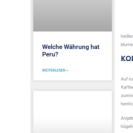
heiße
blume
Welche Währung hat
Peru?
KO
WEITERLESEN »
Auf r
Kaffee
zumin
herrli
Angeb
hügeli