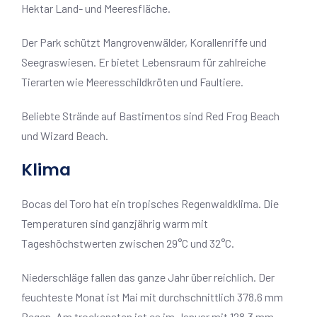
Hektar Land- und Meeresfläche.
Der Park schützt Mangrovenwälder, Korallenriffe und
Seegraswiesen. Er bietet Lebensraum für zahlreiche
Tierarten wie Meeresschildkröten und Faultiere.
Beliebte Strände auf Bastimentos sind Red Frog Beach
und Wizard Beach.
Klima
Bocas del Toro hat ein tropisches Regenwaldklima. Die
Temperaturen sind ganzjährig warm mit
Tageshöchstwerten zwischen 29°C und 32°C.
Niederschläge fallen das ganze Jahr über reichlich. Der
feuchteste Monat ist Mai mit durchschnittlich 378,6 mm
Regen. Am trockensten ist es im Januar mit 128,3 mm.