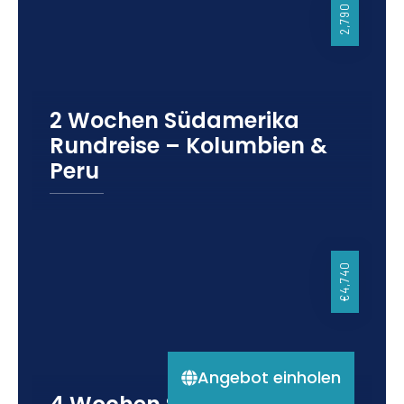
2,790
2 Wochen Südamerika
Rundreise – Kolumbien &
Peru
15 Tage
Kolumbien
Peru
Südamerika
€4,740
Angebot einholen