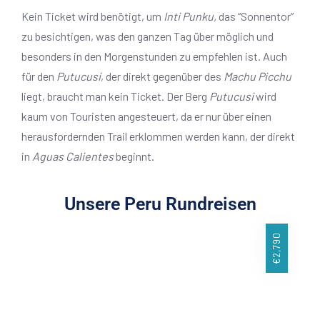
Kein Ticket wird benötigt, um
Inti
Punku,
das “Sonnentor”
zu besichtigen, was den ganzen Tag über möglich und
besonders in den Morgenstunden zu empfehlen ist. Auch
für den
Putucusi
, der direkt gegenüber des
Machu Picchu
liegt, braucht man kein Ticket. Der Berg
Putucusi
wird
kaum von Touristen angesteuert, da er nur über einen
herausfordernden Trail erklommen werden kann, der direkt
in
Aguas Calientes
beginnt.
Unsere Peru Rundreisen
€2,790