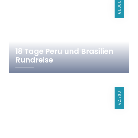
€1,000
18 Tage Peru und Brasilien
Rundreise
18 Tage
Brasilien
Peru
€2,990