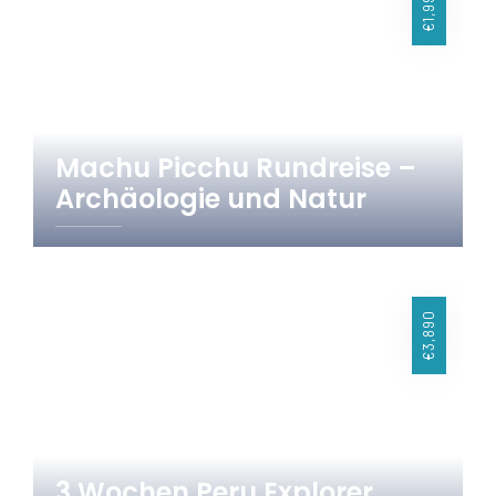
€1,990
Machu Picchu Rundreise –
Archäologie und Natur
15 Tage
Peru
€3,890
3 Wochen Peru Explorer