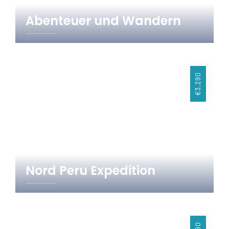
Abenteuer und Wandern
19 Tage
Peru
€3,290
Nord Peru Expedition
14 Tage
Peru