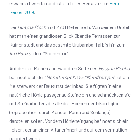
erwandert werden und ist ein tolles Reiseziel für
Peru
Reisen 2019
.
Der
Huayna Picchu
ist 2701 Meter hoch. Von seinem Gipfel
hat man einen grandiosen Blick über die Terrassen zur
Ruinenstadt und das gesamte
Urubamba
-Tal bis hin zum
Inti Punku
, dem “Sonnentor”.
Auf der den Ruinen abgewandten Seite des
Huayna Picchu
befindet sich der “
Mondtempel
“. Der “
Mondtempel
” ist ein
Meisterwerk der Baukunst der Inkas. Sie fügten in eine
natürliche Höhle passgenau Steine ein und schmückten sie
mit Steinarbeiten, die alle drei Ebenen der Inkareligion
(repräsentiert durch Kondor, Puma und Schlange)
darstellen sollen. Vor dem Höhleneingang befindet sich ein
Felsen, der an einen Altar erinnert und auf dem vermutlich
geopfert wurde.