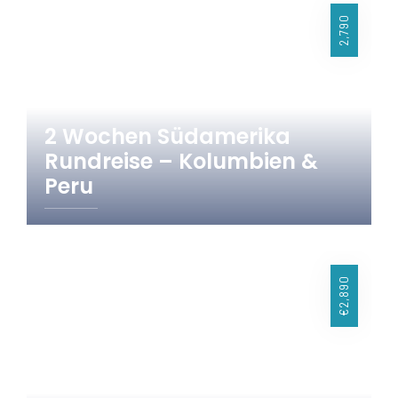
2,790
2 Wochen Südamerika
Rundreise – Kolumbien &
Peru
15 Tage
Kolumbien
Peru
Südamerika
€2,890