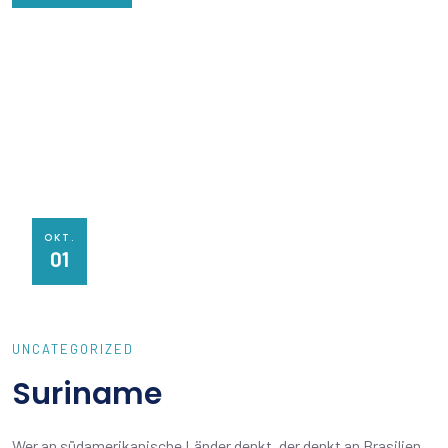
OKT.
01
UNCATEGORIZED
Suriname
Wer an südamerikanische Länder denkt, der denkt an Brasilien,